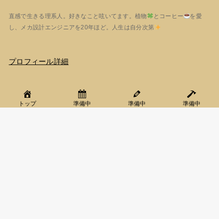
直感で生きる理系人。好きなこと呟いてます。植物
とコーヒー
を愛
し、メカ設計エンジニアを20年ほど。人生は自分次第
プロフィール詳細
Tags
トップ
準備中
準備中
準備中
#DIESEL
#ウィンドウズ
#カード
#コーヒー
#サフィニア
#フォルクスワーゲン
#モッコウバラ
#ラーメン
#中古車
#初心者
#楽天
＃サラリーマン
＃ポトス
＃楽天
archives