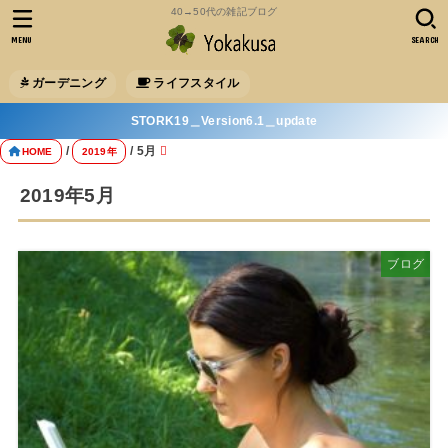
40→50代の雑記ブログ
MENU
SEARCH
ガーデニング
ライフスタイル
STORK19＿Version6.1＿update
5月
HOME
2019年
2019年5月
ブログ