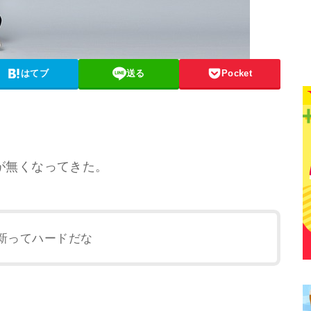
はてブ
送る
Pocket
が無くなってきた。
新ってハードだな
。